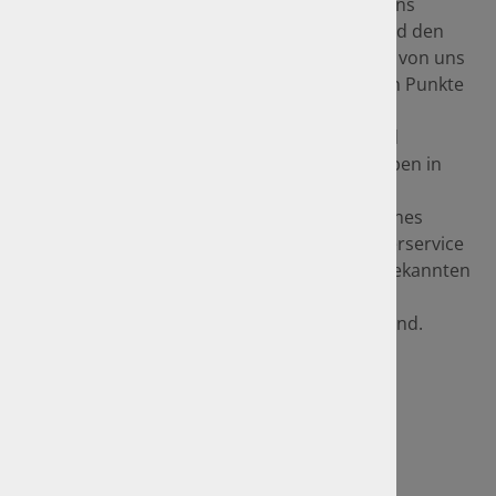
anhand der Marktwertanalyse und der von uns
vergebenen Zustandsnote den Marktwert und den
Wiederbeschaffungswert des Fahrzeugs. Die von uns
als unabhängige Sachverständige ermittelten Punkte
wie Zustand (technisch, optisch), Originalität
(Baugruppen, Lack) und Echtheit (Motor- und
Fahrgestellnummer, Fahrzeugpapiere), ergeben in
ihrer Summe ein objektives Ergebnis für das
Gutachten. Bei der Recherche zur Historie eines
Fahrzeugs besitzt die GTÜ mit ihrem Oldtimerservice
ein Alleinstellungsmerkmal, da nahezu alle bekannten
Test- und Fahrzeugberichte bis zurück in die
Vorkriegszeit recherchierbar und abrufbar sind.