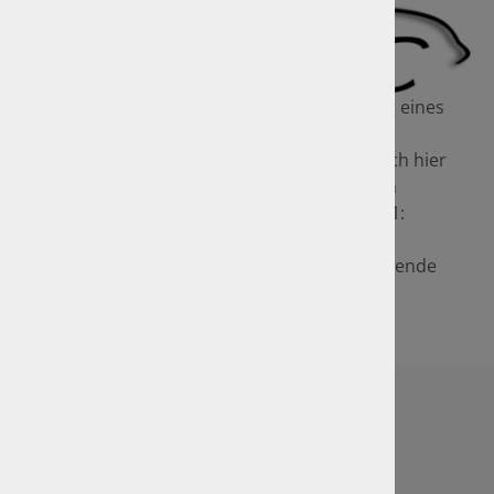
Ein wesentliches Kriterium für die Bewertung eines
klassischen Fahrzeugs ist der Pflege- und
Erhaltungszustand. In Deutschland haben sich hier
sogenannte Erhaltungs- oder Zustandsnoten
herausgebildet, die in fünf Stufen von „Note 1:
Makelloser Zustand“ bis „Note 5:
Restaurationsbedürftig, nicht fahrbereit, fehlende
Teile“ reichen.