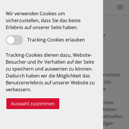
Wir verwenden Cookies um
sicherzustellen, dass Sie das beste
Erlebnis auf unserer Seite haben.
Oldtimerbewertung und GTÜ-
Tracking-Cookies erlauben
Oldtimerservice
Tracking-Cookies dienen dazu, Website-
Besucher und ihr Verhalten auf der Seite
zu speichern und auswerten zu können.
Wir als Oldtimerexperten begutachten und ermitteln
Dadurch haben wir die Möglichkeit das
für das vorgestellte Fahrzeug eine Zustandsnote.
Benutzererlebnis auf unserer Website zu
Durch den GTÜ-Oldtimerservice wird uns eine
verbessern.
Marktwertanalyse mit Vergleichspreisen von
Referenzfahrzeugen zur Verfügung gestellt. Unter
Auswahl zustimmen
Berücksichtigung der individuellen Besonderheiten
des konkret besichtigten Fahrzeugs und des aktuellen
Marktumfelds ermitteln unsere Sachverständigen