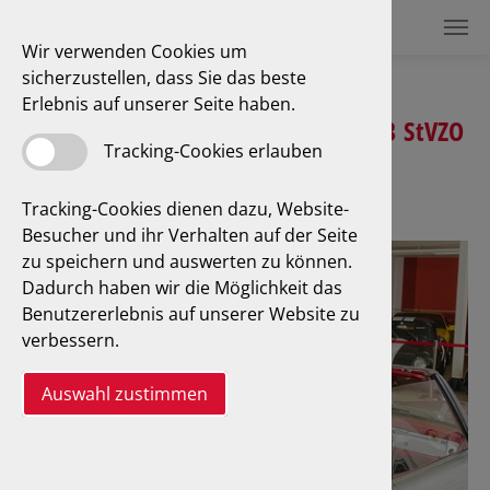
Wir verwenden Cookies um
sicherzustellen, dass Sie das beste
Erlebnis auf unserer Seite haben.
Oldtimerbegutachtung gemäß § 23 StVZO
Tracking-Cookies erlauben
Tracking-Cookies dienen dazu, Website-
Besucher und ihr Verhalten auf der Seite
zu speichern und auswerten zu können.
Dadurch haben wir die Möglichkeit das
Benutzererlebnis auf unserer Website zu
verbessern.
Auswahl zustimmen