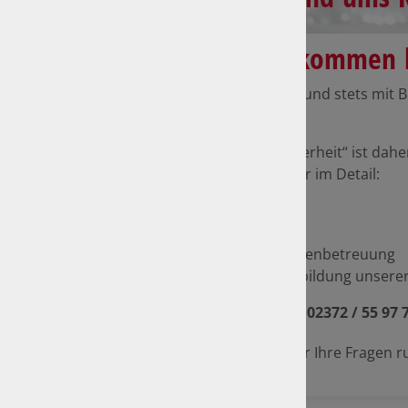
Herzlich Willkommen 
Engagiert, zuverlässig und stets mit 
verstehen.
„Mehr Service für Sicherheit“ ist dahe
Darunter verstehen wir im Detail:
Zuverlässigkeit
Kompetenz
Individuelle Kundenbetreuung
Fachliche Weiterbildung unserer
Rufen Sie uns an:
02372 / 55 97 
Gerne beantworten wir Ihre Fragen r